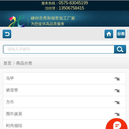
0575-83045199
服务热线：
13506758415
沈经理：
嵊州市秀和领带加工厂家
为您提供高品质服务
首页
商品分类
马甲
裤背带
方巾
围巾披肩
时尚领结