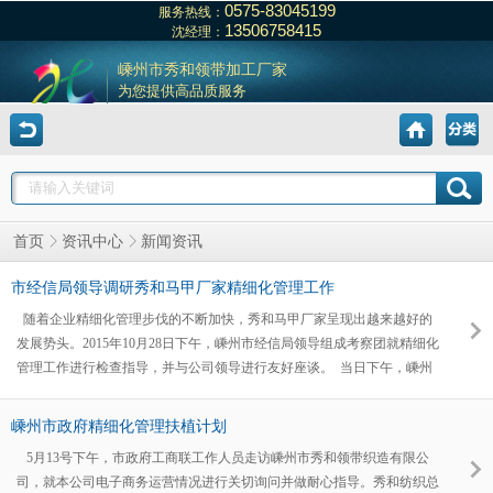
0575-83045199
服务热线：
13506758415
沈经理：
嵊州市秀和领带加工厂家
为您提供高品质服务
新闻资讯
首页
资讯中心
市经信局领导调研秀和马甲厂家精细化管理工作
随着企业精细化管理步伐的不断加快，秀和马甲厂家呈现出越来越好的
发展势头。2015年10月28日下午，嵊州市经信局领导组成考察团就精细化
管理工作进行检查指导，并与公司领导进行友好座谈。 当日下午，嵊州
市经信局领导一行到达秀和马甲厂家，我公司总经理张秀春女士及相关负
责人等出席接待。双方在公司会议室进行了会晤。会议中，总经理张秀春
嵊州市政府精细化管理扶植计划
女士首先向考察团一行人详细地介绍了我公司基本情况以及目前发展所取
5月13号下午，市政府工商联工作人员走访嵊州市秀和领带织造有限公
得的成绩，得到了领导的认同和赞赏。随后，总经理张秀春向经信局领导
司，就本公司电子商务运营情况进行关切询问并做耐心指导。秀和纺织总
一行介绍了公司未来精细化管理发展规划相关