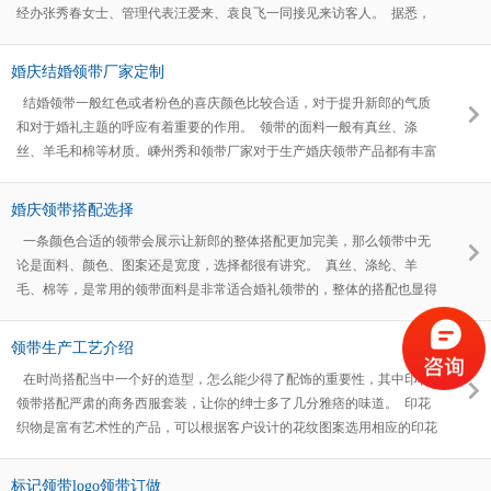
经办张秀春女士、管理代表汪爱来、袁良飞一同接见来访客人。 据悉，
我市于去年开展精细化管理示范企业创建活动，今年2月份验收11家扶持
企业，都取得了不错的成绩。为了加大组织力度，至小编发表此文，政府
婚庆结婚领带厂家定制
确立的企业已达20家。 会议一开始，两位工作人员首先简单地阐述了关
结婚领带一般红色或者粉色的喜庆颜色比较合适，对于提升新郎的气质
于这项活动的内容，以及参加企业目前取得的成果。秀和张女士、汪爱来
和对于婚礼主题的呼应有着重要的作用。 领带的面料一般有真丝、涤
等认真听取，表示赞
丝、羊毛和棉等材质。嵊州秀和领带厂家对于生产婚庆领带产品都有丰富
的生产经验，根据不同客户的需求来定制符合要求的领带。
婚庆领带搭配选择
一条颜色合适的领带会展示让新郎的整体搭配更加完美，那么领带中无
论是面料、颜色、图案还是宽度，选择都很有讲究。 真丝、涤纶、羊
毛、棉等，是常用的领带面料是非常适合婚礼领带的，整体的搭配也显得
更加大气得体。 秀和领带就是20年专注领带的生产加工，并提供款式繁
多的婚庆领带，可以为新人锦上添花。
领带生产工艺介绍
在时尚搭配当中一个好的造型，怎么能少得了配饰的重要性，其中印花
领带搭配严肃的商务西服套装，让你的绅士多了几分雅痞的味道。 印花
织物是富有艺术性的产品，可以根据客户设计的花纹图案选用相应的印花
工艺。常用的有直接印花、防染印花和拔染印花三种。西装搭配印花领
带，更是为你的绅士风度增添些许小风骚。 秀和领带生产厂家，生产加
标记领带logo领带订做