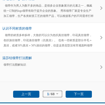
工各类工艺材质领带，能根据客户的需求来生产加工领带，采购热线
领带作为男人为数不多的饰品，是很多企业形象展示的元素之一，佩戴
057583558078。
统一订制的logo领带有助于提升企业的形象。 秀和领带厂家是专业生产
加工领带，生产各类材质工艺的领带产品，可以根据客户的不同需求打样
订制。
认识不同材质的领带
领带的材质多种多样，大致的可以分为色织真丝领带，印花真丝领带，
色织涤丝领带，印花涤丝领带（仿真丝）。 也有一些材质是部分羊毛＋
真丝，或者50%真丝＋50%涤丝的领带，但是这类花型没有常规面料领带
多。那些所谓的南韩丝其实就是涤丝。 秀和领带对于不同工艺的领带产
品都有丰富的生产经验，根据不同客户的需求来定制符合要求的领带
温莎结领带打法图解
领带打法图解知识
1
/
68
上一页
下一页