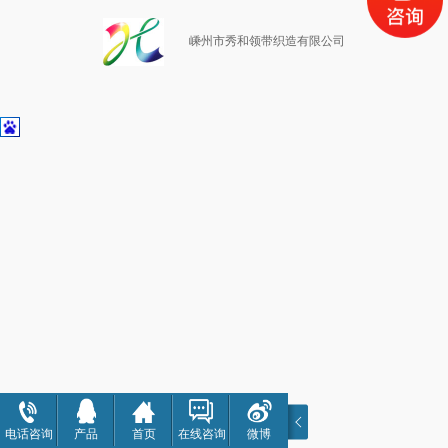
嵊州市秀和领带织造有限公司
电话咨询
产品
首页
在线咨询
微博