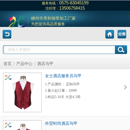
0575-83045199
服务热线：
13506758415
沈经理：
嵊州市秀和领带加工厂家
为您提供高品质服务
首页
产品中心
酒店马甲
女士酒店服务员马甲
1.产品属性： 定制马甲
2.最小起订量：100件
3.样品5-10天 大货4-5周
4.每月发布新产品
5.运输方式：快递或货运
6.工厂价格，质量保证
外贸时尚酒店马甲