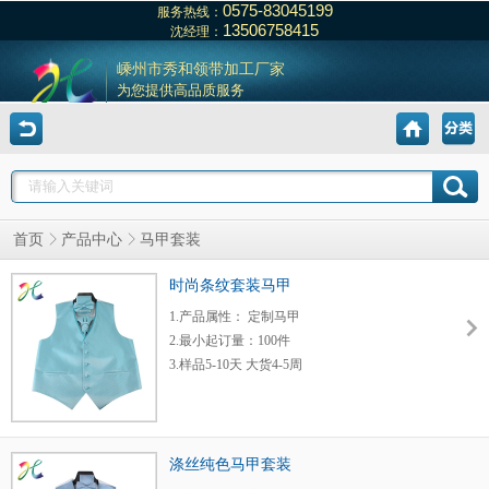
0575-83045199
服务热线：
13506758415
沈经理：
嵊州市秀和领带加工厂家
为您提供高品质服务
首页
产品中心
马甲套装
时尚条纹套装马甲
1.产品属性： 定制马甲
2.最小起订量：100件
3.样品5-10天 大货4-5周
4.每月发布新产品
5.运输方式：快递或货运
6.工厂价格，质量保证
涤丝纯色马甲套装