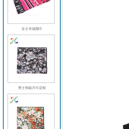
女士羊绒围巾
男士韩版方巾定制