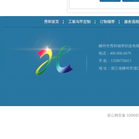
秀和首页
工装马甲定制
订制领带
服务流程
嵊州市秀和领带织造有
电话：400-968-6679
手 机：13506758415
地 址：浙江省嵊州市浦
浙公网安备 330683