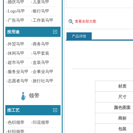
婚庆马甲
儿童马甲
Logo马甲
银行马甲
广告马甲
工作装马甲
查看全部大图
按用途
产品详情
外贸马甲
商务马甲
休闲马甲
马甲套装
超市马甲
盒装马甲
服务业马甲
企事业马甲
志愿者马甲
旅行社马甲
材质
领带
尺寸
颜色图案
按工艺
商标
色织领带
印花领带
包装
针织领带