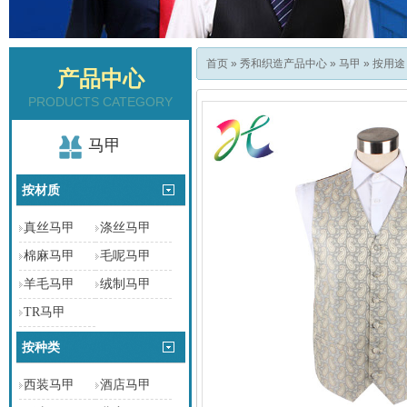
首页
»
秀和织造产品中心
»
马甲
»
按用途
产品中心
PRODUCTS CATEGORY
马甲
按材质
真丝马甲
涤丝马甲
棉麻马甲
毛呢马甲
羊毛马甲
绒制马甲
TR马甲
按种类
西装马甲
酒店马甲