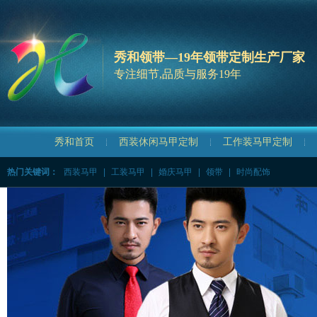
秀和领带—19年领带定制生产厂家
专注细节,品质与服务19年
秀和首页
西装休闲马甲定制
工作装马甲定制
热门关键词：
西装马甲
|
工装马甲
|
婚庆马甲
|
领带
|
时尚配饰